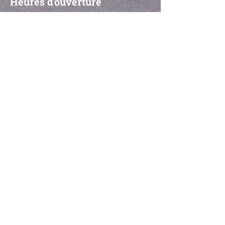
Heures d'ouverture
Du lundi au vendredi, de 9 h à 17 h
Fermé le samedi et le dimanche
Zone de service
Montreal- All Boroughs
Montreal North
Montreal Est
CDN
NDG
LaSalle
Lachine
Ahuntsic-Cartierville