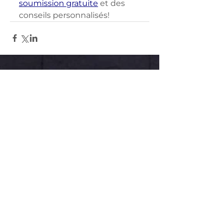
soumission gratuite
 et des 
conseils personnalisés!
Contactez-nous
Couvreurs DM
6555, chemin Saint-François,
Saint-Laurent, QC H4S 1B6
514-626-7663